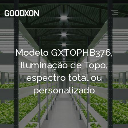
Modelo GXTOPHB376,
Iluminação de Topo,
espectro total ou
personalizado