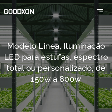
Modelo Linea, Iluminação
LED para estufas, espectro
total ou personalizado, de
150w a 800w